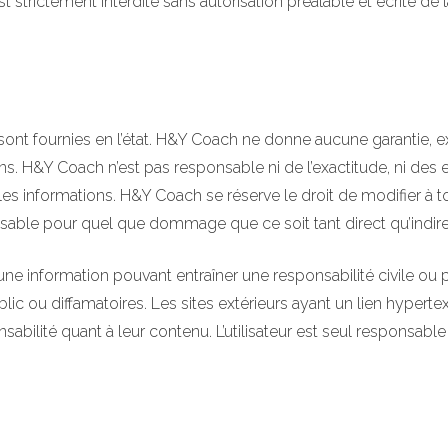
t strictement interdite sans autorisation préalable et écrite de
sont fournies en l’état. H&Y Coach ne donne aucune garantie, ex
tions. H&Y Coach n’est pas responsable ni de l’exactitude, ni des
de telles informations. H&Y Coach se réserve le droit de modifie
sable pour quel que dommage que ce soit tant direct qu’indirec
cune information pouvant entraîner une responsabilité civile ou p
public ou diffamatoires. Les sites extérieurs ayant un lien hyper
ilité quant à leur contenu. L’utilisateur est seul responsable d