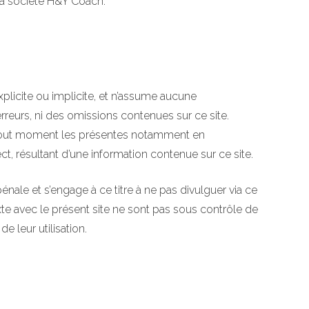
 la société H&Y Coach.
plicite ou implicite, et n’assume aucune
 erreurs, ni des omissions contenues sur ce site.
r à tout moment les présentes notamment en
t, résultant d’une information contenue sur ce site.
énale et s’engage à ce titre à ne pas divulguer via ce
texte avec le présent site ne sont pas sous contrôle de
e leur utilisation.