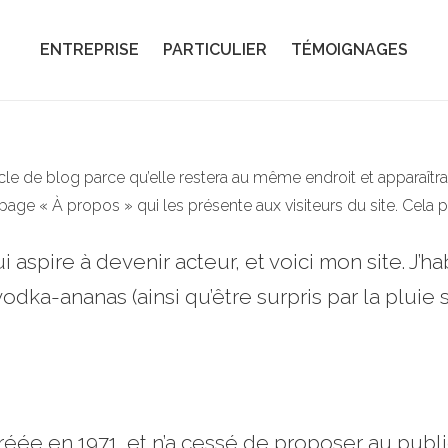
ENTREPRISE
PARTICULIER
TÉMOIGNAGES
icle de blog parce qu’elle restera au même endroit et apparaîtra
ge « À propos » qui les présente aux visiteurs du site. Cela
 aspire à devenir acteur, et voici mon site. J’ha
a vodka-ananas (ainsi qu’être surpris par la plu
créée en 1971, et n’a cessé de proposer au publ